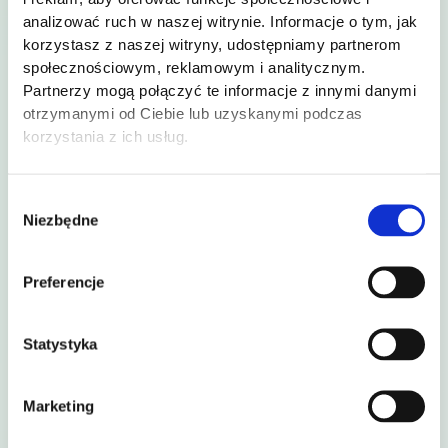
§6. Sprzęt sportowy
analizować ruch w naszej witrynie. Informacje o tym, jak
korzystasz z naszej witryny, udostępniamy partnerom
W ramach rezerwacji kortu użytkownicy mogą
społecznościowym, reklamowym i analitycznym.
bezpłatnie korzystać z dostępnych rakiet do padla.
Partnerzy mogą połączyć te informacje z innymi danymi
Piłki do gry dostępne są na miejscu.
otrzymanymi od Ciebie lub uzyskanymi podczas
Użytkownik ponosi odpowiedzialność za
korzystania z ich usług.
uszkodzenie, zniszczenie lub utratę sprzętu
udostępnionego przez administratora.
W przypadku uszkodzenia wyposażenia użytkownik
Wybór
zobowiązany jest do niezwłocznego poinformowania
Niezbędne
zgody
administratora.
Preferencje
§7. Odpowiedzialność
Korzystanie z kortu odbywa się wyłącznie na własne
Statystyka
ryzyko i odpowiedzialność użytkownika.
Administrator nie ponosi odpowiedzialności za urazy,
kontuzje, pogorszenie stanu zdrowia, wypadki lub
Marketing
inne zdarzenia powstałe podczas korzystania z