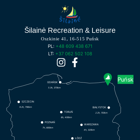
Šilainė Recreation & Leisure
Oszkinie 41, 16-515 Puńsk
PL:
+48 609 438 671
LT:
+37 062 502 108
Puńsk
GDAŃSK
5.3h, 370km
SZCZECIN
9.2h, 790km
BIAŁYSTOK
TORUŃ
2.2h, 150km
6h, 400km
POZNAŃ
WARSZAWA
7h, 600km
4h, 320km
ŁÓDŹ