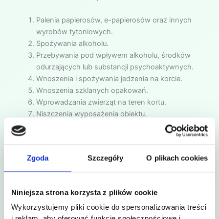
Palenia papierosów, e-papierosów oraz innych
wyrobów tytoniowych.
Spożywania alkoholu.
Przebywania pod wpływem alkoholu, środków
odurzających lub substancji psychoaktywnych.
Wnoszenia i spożywania jedzenia na korcie.
Wnoszenia szklanych opakowań.
Wprowadzania zwierząt na teren kortu.
Niszczenia wyposażenia obiektu.
Zachowań stwarzających zagrożenie dla innych
użytkowników.
Wspinania się na konstrukcję kortu, ogrodzenia,
Zgoda
Szczegóły
O plikach cookies
siatki oraz elementy wyposażenia.
Administrator ma prawo odmówić korzystania z obiektu
Niniejsza strona korzysta z plików cookie
osobom naruszającym powyższe zasady.
Wykorzystujemy pliki cookie do spersonalizowania treści
i reklam, aby oferować funkcje społecznościowe i