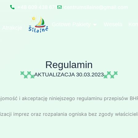
+48 609 438 671
centrumsilaine@gmail.com
OPEN GOTOWE P
Gotowe Pakiety
Wesela
Kon
Atrakcje
Regulamin
AKTUALIZACJA 30.03.2023
najomość i akceptację niniejszego regulaminu przepisów BHP
nizacji imprez oraz rozpalania ogniska bez zgody właściciel