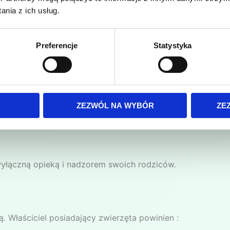
nia z ich usług.
e ośrodka. Środki czystości udostępniamy na życzenie. Ew
Preferencje
Statystyka
mowane po sobie miejsce, a śmieci wynieść do rozstawio
ci za rzeczy pozostawione lub zgubione przez Gości na tere
ZEZWÓL NA WYBÓR
ZE
sobie i innym właściwy wypoczynek.
wyłączną opieką i nadzorem swoich rodziców.
Właściciel posiadający zwierzęta powinien :