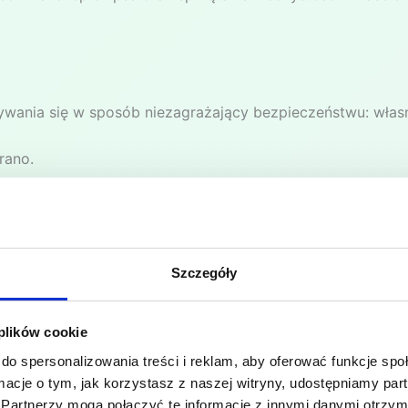
wania się w sposób niezagrażający bezpieczeństwu: własn
rano.
ój i porządek w ośrodku mogą zostać z niego usunięte bez
m. Odpady pozostawione po grillowaniu należy zalać wod
Szczegóły
 plików cookie
do spersonalizowania treści i reklam, aby oferować funkcje sp
 W przypadku braku możliwości ustalenia kosztu naprawy w
ormacje o tym, jak korzystasz z naszej witryny, udostępniamy p
 sporządzić protokół zniszczeń.
Partnerzy mogą połączyć te informacje z innymi danymi otrzym