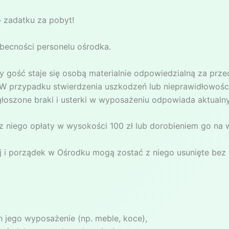
 zadatku za pobyt!
becności personelu ośrodka.
 gość staje się osobą materialnie odpowiedzialną za prz
 przypadku stwierdzenia uszkodzeń lub nieprawidłowości 
głoszone braki i usterki w wyposażeniu odpowiada aktualn
z niego opłaty w wysokości 100 zł lub dorobieniem go na 
ój i porządek w Ośrodku mogą zostać z niego usunięte be
jego wyposażenie (np. meble, koce),