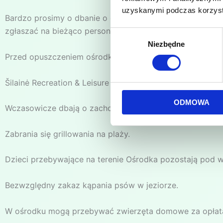
uzyskanymi podczas korzysta
Bardzo prosimy o dbanie o czystość i porządek na tereni
zgłaszać na bieżąco personelowi ośrodka.
Wybór
Niezbędne
zgody
Przed opuszczeniem ośrodka powinno się posprzątać zaj
Šilainė Recreation & Leisure nie ponosi odpowiedzialnoś
ODMOWA
Wczasowicze dbają o zachowanie spokoju, umożliwiając 
Zabrania się grillowania na plaży.
Dzieci przebywające na terenie Ośrodka pozostają pod 
Bezwzględny zakaz kąpania psów w jeziorze.
W ośrodku mogą przebywać zwierzęta domowe za opłatą. 