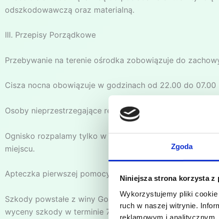
odszkodowawczą oraz materialną.
III. Przepisy Porządkowe
Przebywanie na terenie ośrodka zobowiązuje do zachowy
Cisza nocna obowiązuje w godzinach od 22.00 do 07.00 
Osoby nieprzestrzegające regulaminu, zakłócające spok
Ognisko rozpalamy tylko w miejscu co tego wyznaczony
Zgoda
miejscu.
Apteczka pierwszej pomocy znajduje się w Recepcji.
Niniejsza strona korzysta z
Wykorzystujemy pliki cookie 
Szkody powstałe z winy Gości rozliczane są na miejscu.
ruch w naszej witrynie. Inf
wyceny szkody w terminie 7 dni. W tym przypadku należy
reklamowym i analitycznym. 