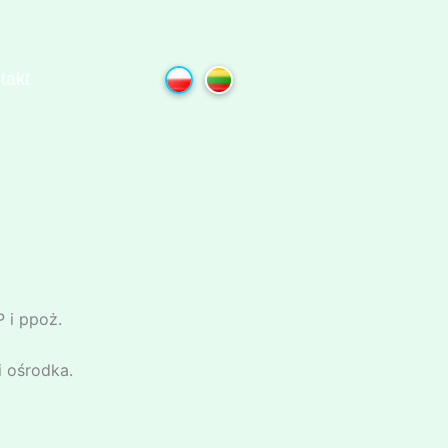
AKIETY
takt
 i ppoż.
i ośrodka.