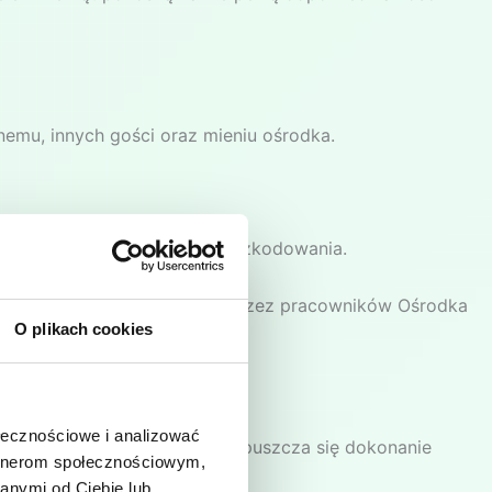
emu, innych gości oraz mieniu ośrodka.
 prawa do jakiegokolwiek odszkodowania.
ą i umieścić we wskazanym przez pracowników Ośrodka
O plikach cookies
ołecznościowe i analizować
 chwili powstania szkody, dopuszcza się dokonanie
artnerom społecznościowym,
anymi od Ciebie lub