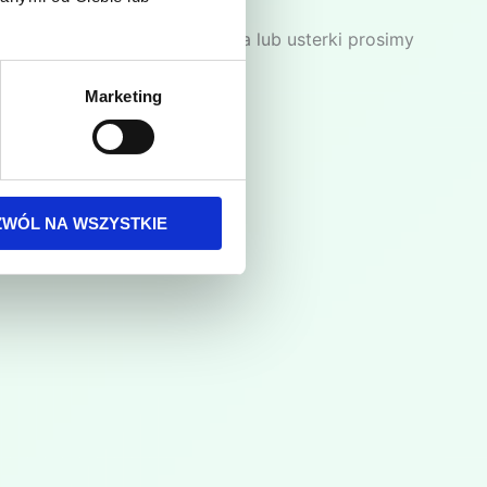
entualne trwalsze zabrudzenia lub usterki prosimy
Marketing
nych kontenerów na odpady.
nie ośrodka.
ZWÓL NA WSZYSTKIE