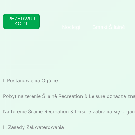
Przejdź
do
treści
REZERWUJ
KORT
Noclegi
Smaki Šilainė
I. Postanowienia Ogólne
Pobyt na terenie Šilainė Recreation & Leisure oznacza z
Na terenie Šilainė Recreation & Leisure zabrania się orga
II. Zasady Zakwaterowania