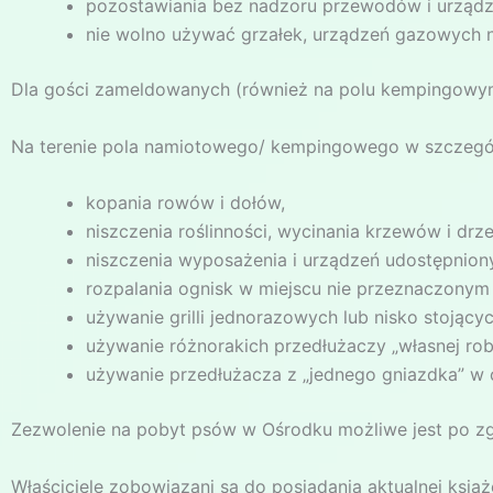
pozostawiania bez nadzoru przewodów i urządz
nie wolno używać grzałek, urządzeń gazowych 
Dla gości zameldowanych (również na polu kempingowym) ud
Na terenie pola namiotowego/ kempingowego w szczególn
kopania rowów i dołów,
niszczenia roślinności, wycinania krzewów i drz
niszczenia wyposażenia i urządzeń udostępnion
rozpalania ognisk w miejscu nie przeznaczonym
używanie grilli jednorazowych lub nisko stojącyc
używanie różnorakich przedłużaczy „własnej rob
używanie przedłużacza z „jednego gniazdka” w c
Zezwolenie na pobyt psów w Ośrodku możliwe jest po zgł
Właściciele zobowiązani są do posiadania aktualnej ksią