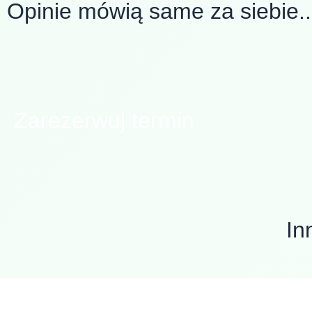
Opinie mówią same za siebie..
Zarezerwuj termin
In