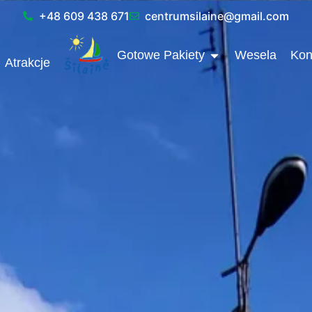
+48 609 438 671
centrumsilaine@gmail.com
OPEN GOTOWE P
Gotowe Pakiety
Wesela
Kon
Atrakcje