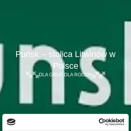
Puńsk – stolica Litwinów w
Polsce
DLA GRUP
,
DLA RODZIN