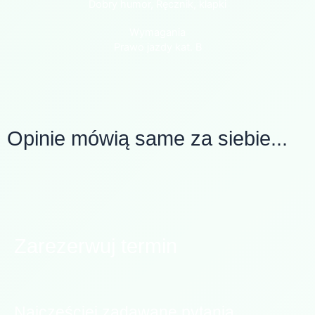
Dobry humor, Ręcznik, klapki
Wymagania
Prawo jazdy kat. B
Opinie mówią same za siebie...
Zarezerwuj termin
Najczęściej zadawane pytania