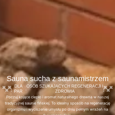
Sauna sucha z saunamistrzem
DLA
OSÓB SZUKAJĄCYCH REGENERACJI I
,
PAR
ZDROWIA
Poczuj kojące ciepło i aromat naturalnego drewna w naszej
tradycyjnej saunie fińskiej. To idealny sposób na regenerację
organizmu i wyciszenie umysłu po dniu pełnym wrażeń na