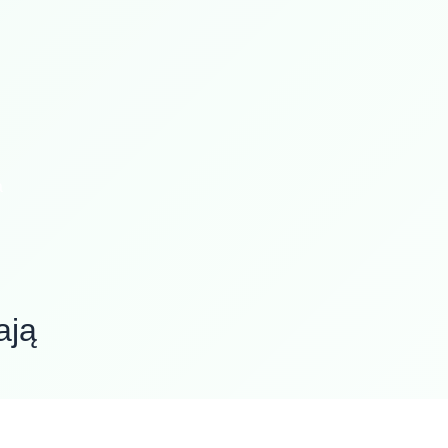
a
ają