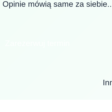
Opinie mówią same za siebie..
Zarezerwuj termin
In