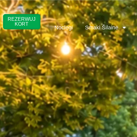
Przejdź
do
treści
REZERWUJ
KORT
Noclegi
Smaki Šilainė