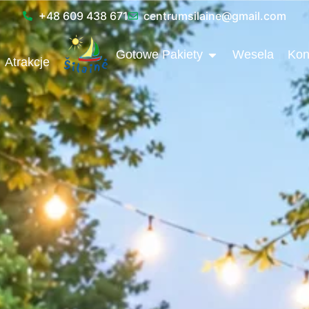
+48 609 438 671
centrumsilaine@gmail.com
OPEN GOTOWE P
Gotowe Pakiety
Wesela
Kon
Atrakcje