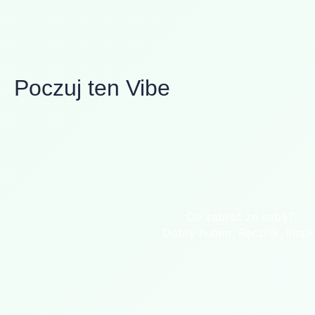
Poczuj ten Vibe
Co zabrać ze sobą?
Dobry humor, Ręcznik, klapk