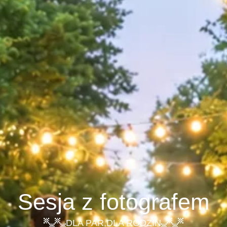
Sesja z fotografem
DLA PAR
,
DLA RODZIN