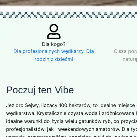
Dla kogo?
Dla profesjonalnych wędkarzy
,
Dla
Cisza por
rodzin z dziećmi
naturą
Poczuj ten Vibe
Jezioro Sejwy, liczący 100 hektarów, to idealne miejsce
wędkarstwa. Krystalicznie czysta woda i zróżnicowana 
idealne warunki do życia wielu gatunków ryb, co przyc
profesjonalistów, jak i weekendowych amatorów. Dla tyc
wygodę, przygotowaliśmy specjalne ławki do łowienia z