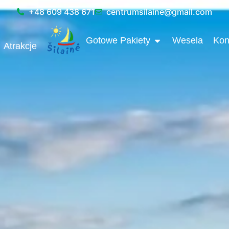
+48 609 438 671
centrumsilaine@gmail.com
OPEN GOTOWE P
Gotowe Pakiety
Wesela
Kon
Atrakcje