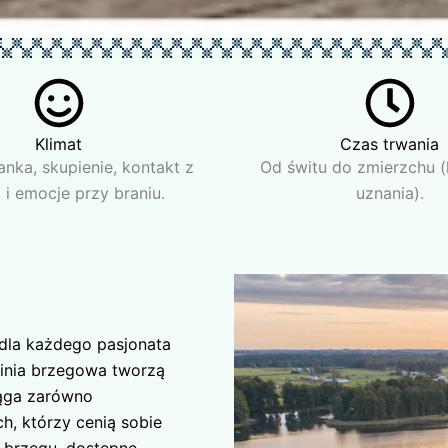
Klimat
Czas trwania
anka, skupienie, kontakt z
Od świtu do zmierzchu (
 i emocje przy braniu.
uznania).
 dla każdego pasjonata
linia brzegowa tworzą
iąga zarówno
h, którzy cenią sobie
 brzegu, dostępne