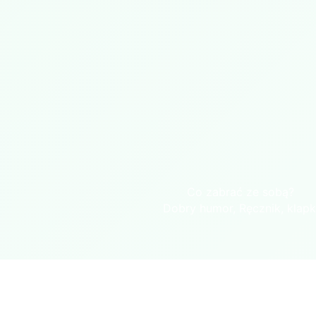
Co zabrać ze sobą?
Dobry humor, Ręcznik, klapk
Opinie mówią same za siebie..