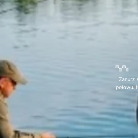
Zanurz 
połowu. N