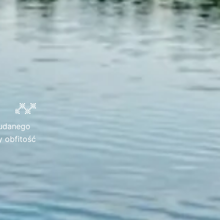
 udanego
y obfitość