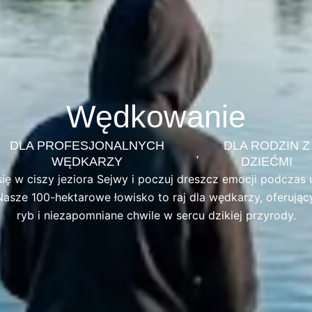
Wędkowanie
DLA PROFESJONALNYCH
DLA RODZIN Z
,
WĘDKARZY
DZIEĆMI
się w ciszy jeziora Sejwy i poczuj dreszcz emocji podczas
asze 100-hektarowe łowisko to raj dla wędkarzy, oferując
ryb i niezapomniane chwile w sercu dzikiej przyrody.