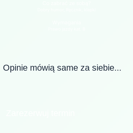
Co zabrać ze sobą?
Dobry humor, Ręcznik, klapki
Wymagania
Prawo jazdy kat. B
Opinie mówią same za siebie...
Zarezerwuj termin